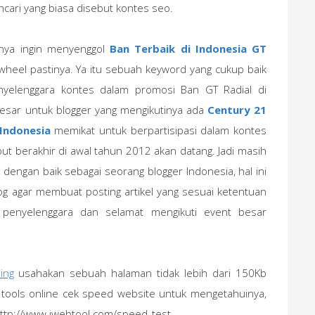
ncari yang biasa disebut kontes seo.
nya ingin menyenggol
Ban Terbaik di Indonesia GT
wheel pastinya. Ya itu sebuah keyword yang cukup baik
enyelenggara kontes dalam promosi Ban GT Radial di
besar untuk blogger yang mengikutinya ada
Century 21
Indonesia
memikat untuk berpartisipasi dalam kontes
ut berakhir di awal tahun 2012 akan datang. Jadi masih
dengan baik sebagai seorang blogger Indonesia, hal ini
log agar membuat posting artikel yang sesuai ketentuan
 penyelenggara dan selamat mengikuti event besar
ing
usahakan sebuah halaman tidak lebih dari 150Kb
 tools online cek speed website untuk mengetahuinya,
http://www.iwebtool.com/speed_test