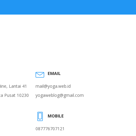
EMAIL
ne, Lantai 41
mail@yoga.web.id
rta Pusat 10230
yogaweblog@gmail.com
MOBILE
087776707121