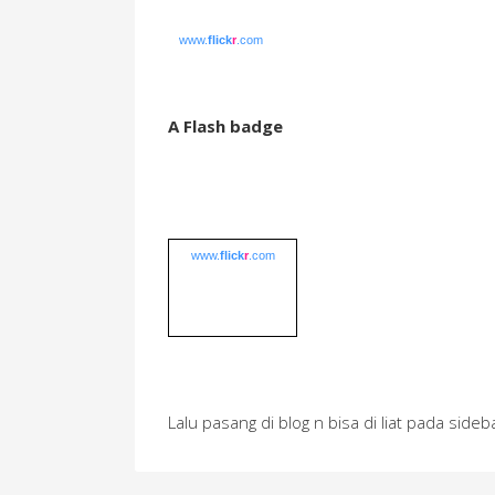
www.
flick
r
.com
A Flash badge
www.
flick
r
.com
Lalu pasang di blog n bisa di liat pada side