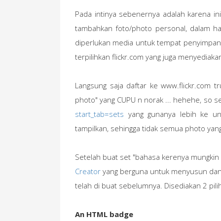
Pada intinya sebenernya adalah karena in
tambahkan foto/photo personal, dalam hal 
diperlukan media untuk tempat penyimpanan
terpilihkan flickr.com yang juga menyediaka
Langsung saja daftar ke www.flickr.com tr
photo" yang CUPU n norak ... hehehe, so se
start_tab=sets
yang gunanya lebih ke unt
tampilkan, sehingga tidak semua photo yan
Setelah buat set "bahasa kerenya mungkin 
Creator
yang berguna untuk menyusun dan 
telah di buat sebelumnya. Disediakan 2 pilih
An HTML badge