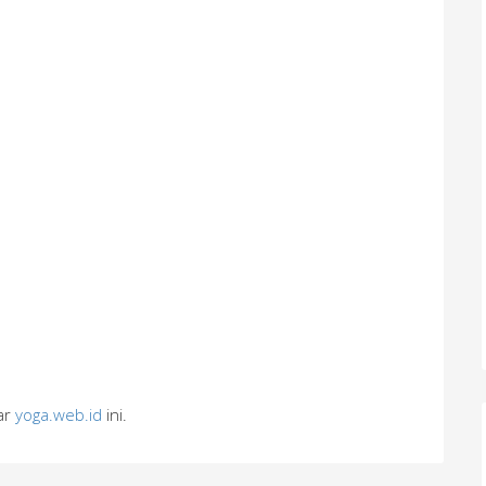
bar
yoga.web.id
ini.