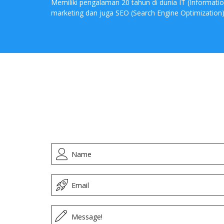
Memiliki pengalaman 20 tahun di dunia IT (Informatio
marketing dan juga SEO (Search Engine Optimization)