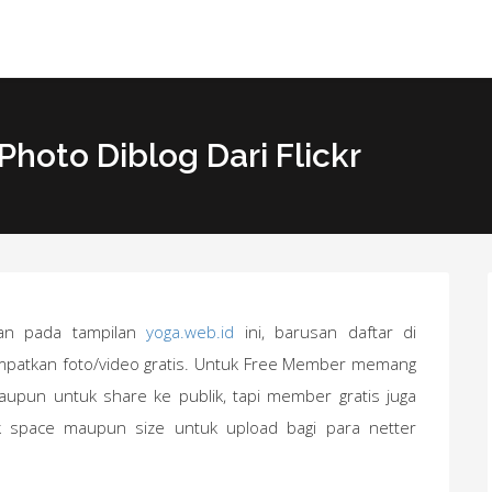
oto Diblog Dari Flickr
ahan pada tampilan
yoga.web.id
ini, barusan daftar di
patkan foto/video gratis. Untuk Free Member memang
aupun untuk share ke publik, tapi member gratis juga
 space maupun size untuk upload bagi para netter