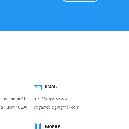
EMAIL
ne, Lantai 41
mail@yoga.web.id
rta Pusat 10230
yogaweblog@gmail.com
MOBILE