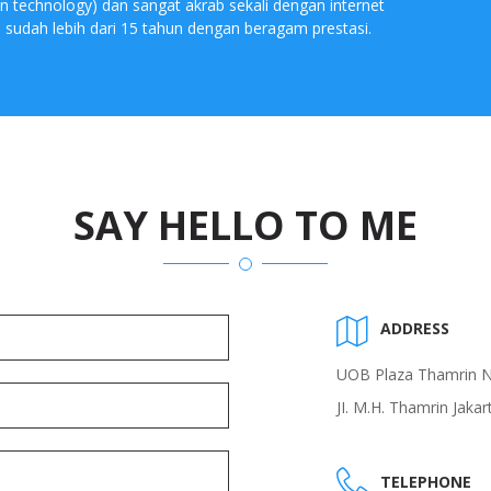
n technology) dan sangat akrab sekali dengan internet
 sudah lebih dari 15 tahun dengan beragam prestasi.
SAY HELLO TO ME
ADDRESS
UOB Plaza Thamrin Ni
JI. M.H. Thamrin Jaka
TELEPHONE